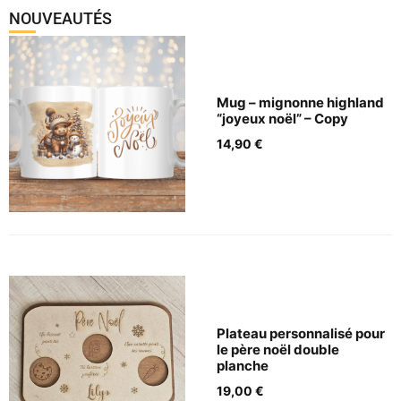
Panneau de gestion des cookies
NOUVEAUTÉS
Mug – mignonne highland
“joyeux noël” – Copy
14,90
€
Plateau personnalisé pour
le père noël double
planche
19,00
€