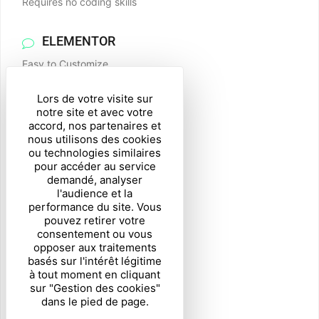
Requires no coding skills
ELEMENTOR
Easy to Customize
Simple & intuitive
Lors de votre visite sur
Highly customizable
NEW
notre site et avec votre
accord, nos partenaires et
Requires no coding skills
nous utilisons des cookies
Easy to Customize
ou technologies similaires
pour accéder au service
demandé, analyser
l'audience et la
WIDGETS DEMO
performance du site. Vous
pouvez retirer votre
Easy to Customize
consentement ou vous
opposer aux traitements
Simple & intuitive
basés sur l'intérêt légitime
Highly customizable
NEW
à tout moment en cliquant
sur "Gestion des cookies"
Requires no coding skills
dans le pied de page.