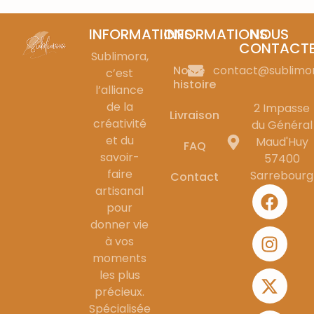
INFORMATIONS
INFORMATIONS
NOUS
CONTACT
Sublimora,
Notre
contact@sublimo
c’est
histoire
l’alliance
de la
2 Impasse
Livraison
créativité
du Général
et du
Maud'Huy
FAQ
savoir-
57400
faire
Sarrebourg
Contact
artisanal
pour
donner vie
à vos
moments
les plus
précieux.
Spécialisée