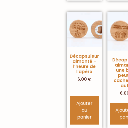
Décapsuleur
Décap
aimanté –
aima
l’heure de
une b
l’apéro
peut
6,00
€
cache
aut
6,0
Ajouter
au
Ajout
panier
pan