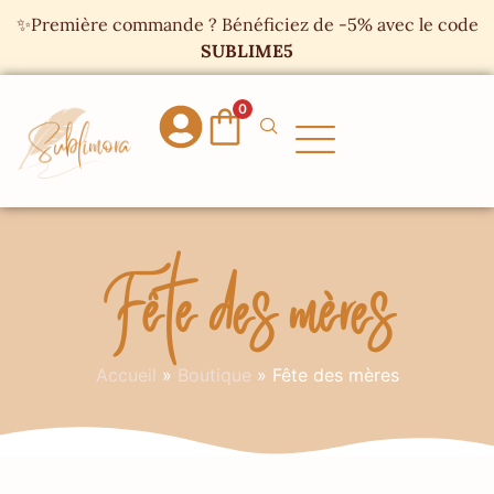
Panneau de gestion des cookies
✨Première commande ? Bénéficiez de -5% avec le code
SUBLIME5
0
Fête des mères
Accueil
»
Boutique
»
Fête des mères