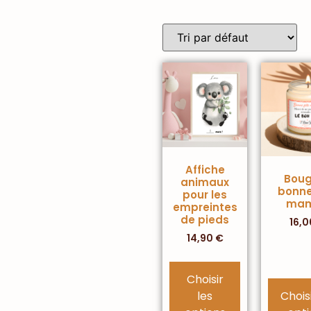
Affiche
Boug
animaux
bonne
pour les
ma
empreintes
de pieds
16,
14,90
€
Choisir
les
Choisi