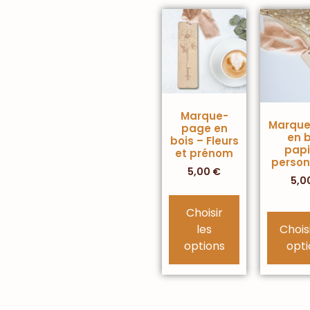
Marque-
Marqu
page en
en b
bois – Fleurs
papi
et prénom
person
5,00
€
5,0
Choisir
les
Choisi
options
opti