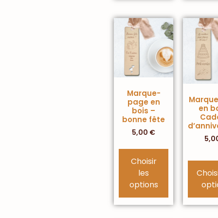
Marque-
Marqu
page en
en bo
bois –
Cad
bonne fête
d’anniv
5,00
€
5,0
Choisir
les
Choisi
options
opti