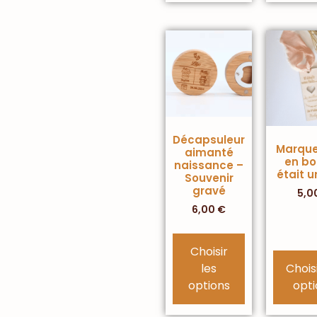
Décapsuleur
Marqu
aimanté
en boi
naissance –
était u
Souvenir
gravé
5,0
6,00
€
Choisir
les
Choisi
options
opti