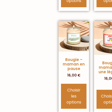
options
opti
Bougie –
Boug
maman en
maman
pause
une l
16,00
€
16,
Choisir
les
Choisi
options
opti