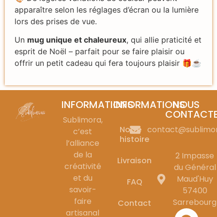
apparaître selon les réglages d’écran ou la lumière
lors des prises de vue.
Un
mug unique et chaleureux
, qui allie praticité et
esprit de Noël – parfait pour se faire plaisir ou
offrir un petit cadeau qui fera toujours plaisir 🎁☕
INFORMATIONS
INFORMATIONS
NOUS
CONTACT
Sublimora,
Notre
contact@sublimo
c’est
histoire
l’alliance
de la
2 Impasse
Livraison
créativité
du Général
et du
Maud'Huy
FAQ
savoir-
57400
faire
Sarrebourg
Contact
artisanal