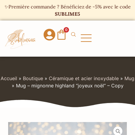
Panneau de gestion des cookies
✨Première commande ? Bénéficiez de -5% avec le code
SUBLIME5
0
Accueil
»
Boutique
»
Céramique et acier inoxydable
»
Mug
»
Mug – mignonne highland “joyeux noël” – Copy