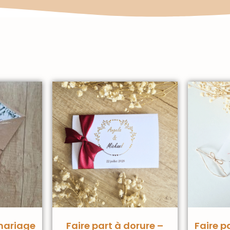
 mariage
Faire part à dorure –
Faire p