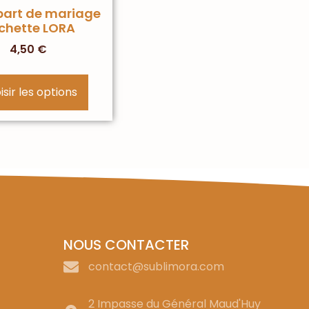
part de mariage
chette LORA
4,50
€
sir les options
NOUS CONTACTER
contact@sublimora.com
2 Impasse du Général Maud'Huy