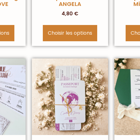
OVE
ANGELA
Mi
4,80
€
tions
Choisir les options
Choi