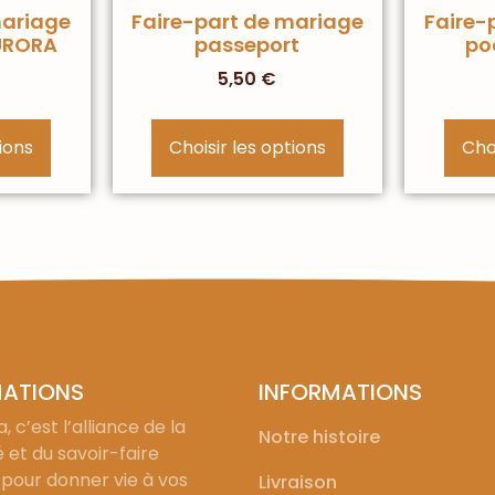
mariage
Faire-part de mariage
Faire-
URORA
passeport
po
5,50
€
tions
Choisir les options
Choi
MATIONS
INFORMATIONS
, c’est l’alliance de la
Notre histoire
é et du savoir-faire
 pour donner vie à vos
Livraison