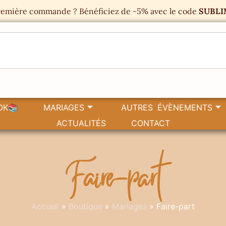
emière commande ? Bénéficiez de -5% avec le code
SUBLI
OK📚
MARIAGES
AUTRES ÉVÈNEMENTS
ACTUALITÉS
CONTACT
Faire-part
Accueil
»
Boutique
»
Mariages
»
Faire-part