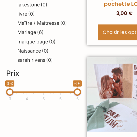
pochette L
lakestone
(0)
3,00
€
livre
(0)
Maître / Maîtresse
(0)
Choisir les op
Mariage
(6)
marque page
(0)
Naissance
(0)
sarah rivens
(0)
Prix
3 €
6 €
3
4
5
5
6