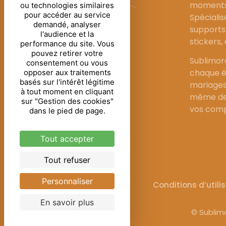
moments 
ou technologies similaires
pour accéder au service
Spécialis
demandé, analyser
supports 
l'audience et la
stickers,
performance du site. Vous
pouvez retirer votre
Sublimor
consentement ou vous
chaque é
opposer aux traitements
basés sur l'intérêt légitime
mariages
à tout moment en cliquant
même de 
sur "Gestion des cookies"
vos comp
dans le pied de page.
Tout accepter
Tout refuser
Personnaliser
Mentions légales
Conditions d’utili
En savoir plus
© Sublimo