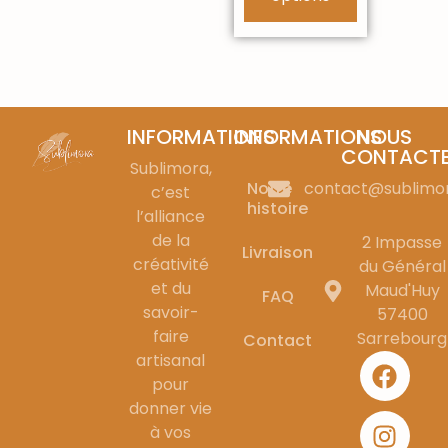
INFORMATIONS
INFORMATIONS
NOUS
CONTACT
Sublimora,
Notre
contact@sublimo
c’est
histoire
l’alliance
de la
2 Impasse
Livraison
créativité
du Général
et du
Maud'Huy
FAQ
savoir-
57400
faire
Sarrebourg
Contact
artisanal
pour
donner vie
à vos