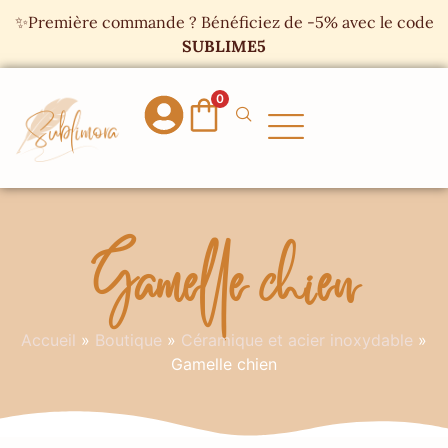
Panneau de gestion des cookies
✨Première commande ? Bénéficiez de -5% avec le code
SUBLIME5
0
Gamelle chien
Accueil
»
Boutique
»
Céramique et acier inoxydable
»
Gamelle chien