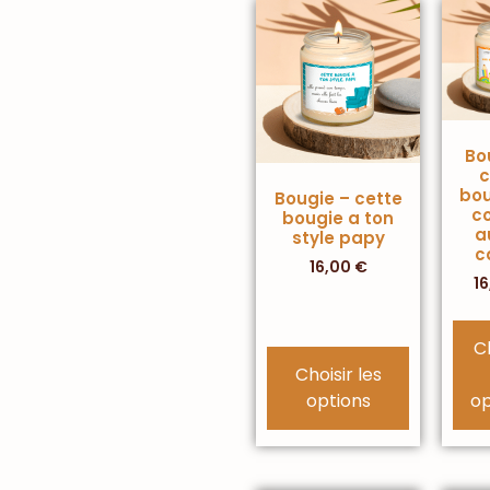
Bo
c
bou
Bougie – cette
co
bougie a ton
a
style papy
c
16,00
€
1
C
Choisir les
options
op