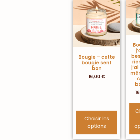
Bo
j
bes
Bougie – cette
rie
bougie sent
j’a
bon
mêm
16,00
€
c
b
1
C
Choisir les
options
op