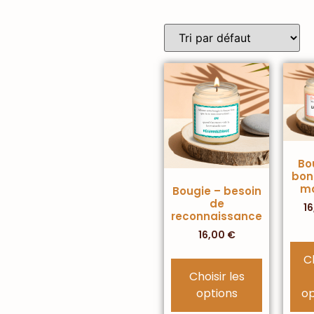
Bo
bon
m
Bougie – besoin
de
1
reconnaissance
16,00
€
C
Choisir les
options
op