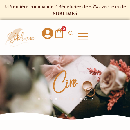
Panneau de gestion des cookies
✨Première commande ? Bénéficiez de -5% avec le code
SUBLIME5
0
Cire
Accueil
»
Boutique
»
Cire