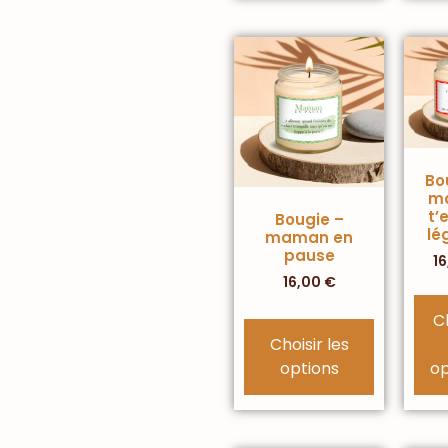
Bo
m
t’
Bougie –
lé
maman en
pause
1
16,00
€
C
Choisir les
options
op