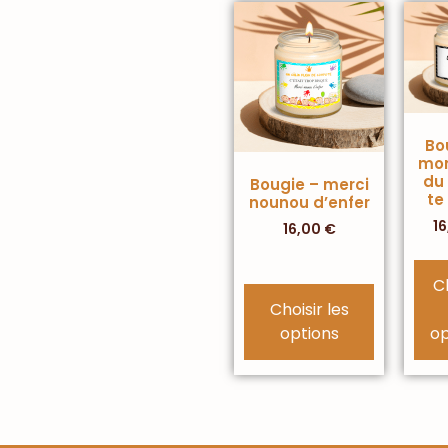
Bo
mon
du 
Bougie – merci
te
nounou d’enfer
1
16,00
€
C
Choisir les
options
op