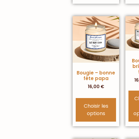
Bo
br
Bougie – bonne
fête papa
1
16,00
€
C
Choisir les
options
op