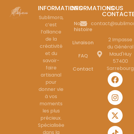
INFORMATIONS
INFORMATIONS
NOUS
CONTACT
Sublimora,
Notre
contact@sublimo
c’est
histoire
l’alliance
de la
2 Impasse
Livraison
créativité
du Général
et du
Maud'Huy
FAQ
savoir-
57400
faire
Sarrebourg
Contact
artisanal
pour
donner vie
à vos
moments
les plus
précieux.
Spécialisée
dans la