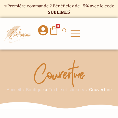
Panneau de gestion des cookies
✨Première commande ? Bénéficiez de -5% avec le code
SUBLIME5
0
Couverture
Accueil
»
Boutique
»
Textile et stickers
»
Couverture