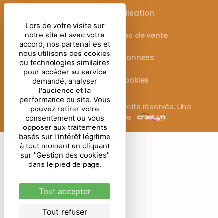
Conditions d’utilisation
Lors de votre visite sur
Conditions générales de vente
notre site et avec votre
accord, nos partenaires et
nous utilisons des cookies
Protection des données
ou technologies similaires
pour accéder au service
Gestion des cookies
demandé, analyser
l'audience et la
performance du site. Vous
© Sublimora – 2025. Tous droits réservés. Une
pouvez retirer votre
réalisation de l’agence
consentement ou vous
opposer aux traitements
basés sur l'intérêt légitime
à tout moment en cliquant
sur "Gestion des cookies"
dans le pied de page.
Tout accepter
Tout refuser