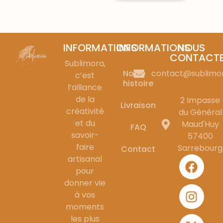
INFORMATIONS
INFORMATIONS
NOUS
CONTACT
Sublimora,
Notre
contact@sublimo
c’est
histoire
l’alliance
de la
2 Impasse
Livraison
créativité
du Général
et du
Maud'Huy
FAQ
savoir-
57400
faire
Sarrebourg
Contact
artisanal
pour
donner vie
à vos
moments
les plus