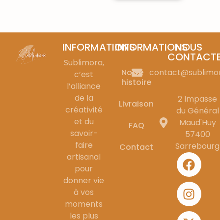
INFORMATIONS
INFORMATIONS
NOUS
CONTACT
Sublimora,
Notre
contact@sublimo
c’est
histoire
l’alliance
de la
2 Impasse
Livraison
créativité
du Général
et du
Maud'Huy
FAQ
savoir-
57400
faire
Sarrebourg
Contact
artisanal
pour
donner vie
à vos
moments
les plus