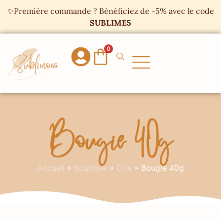
Panneau de gestion des cookies
✨Première commande ? Bénéficiez de -5% avec le code
SUBLIME5
0
Bougie 40g
Accueil
»
Boutique
»
Cire
»
Bougie 40g