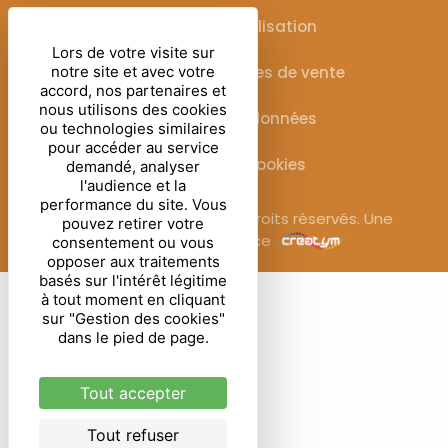
Conditions d’utilisation
Lors de votre visite sur
Conditions générales de vente
notre site et avec votre
accord, nos partenaires et
nous utilisons des cookies
Protection des données
ou technologies similaires
pour accéder au service
Gestion des cookies
demandé, analyser
l'audience et la
performance du site. Vous
© Sublimora – 2025. Tous droits réservés. Une
pouvez retirer votre
réalisation de l’agence
consentement ou vous
opposer aux traitements
basés sur l'intérêt légitime
à tout moment en cliquant
sur "Gestion des cookies"
dans le pied de page.
Tout accepter
Tout refuser