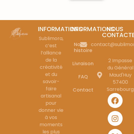
INFORMATIONS
INFORMATIONS
NOUS
CONTACT
Sublimora,
Notre
contact@sublimo
c’est
histoire
l’alliance
de la
2 Impasse
Livraison
créativité
du Général
et du
Maud'Huy
FAQ
savoir-
57400
faire
Sarrebourg
Contact
artisanal
pour
donner vie
à vos
moments
les plus