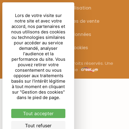
Conditions d’utilisation
Lors de votre visite sur
Conditions générales de vente
notre site et avec votre
accord, nos partenaires et
nous utilisons des cookies
Protection des données
ou technologies similaires
pour accéder au service
Gestion des cookies
demandé, analyser
l'audience et la
performance du site. Vous
© Sublimora – 2025. Tous droits réservés. Une
pouvez retirer votre
réalisation de l’agence
consentement ou vous
opposer aux traitements
basés sur l'intérêt légitime
à tout moment en cliquant
sur "Gestion des cookies"
dans le pied de page.
Tout accepter
Tout refuser