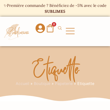
Panneau de gestion des cookies
✨Première commande ? Bénéficiez de -5% avec le code
SUBLIME5
0
Etiquette
Accueil
»
Boutique
»
Papeterie
»
Etiquette