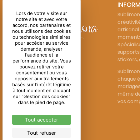
INFOR
Lors de votre visite sur
Sublimora
notre site et avec votre
créativit
accord, nos partenaires et
artisanal
nous utilisons des cookies
moments 
ou technologies similaires
pour accéder au service
Spécialis
demandé, analyser
supports 
l'audience et la
stickers,
performance du site. Vous
pouvez retirer votre
Sublimor
consentement ou vous
chaque é
opposer aux traitements
basés sur l'intérêt légitime
mariages
à tout moment en cliquant
même de 
sur "Gestion des cookies"
vos comp
dans le pied de page.
Tout accepter
Tout refuser