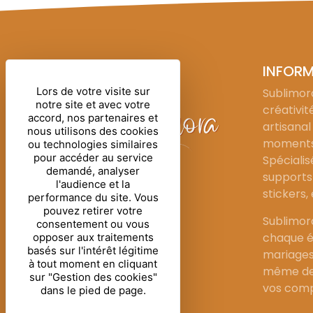
INFOR
Lors de votre visite sur
Sublimora
notre site et avec votre
créativit
accord, nos partenaires et
artisanal
nous utilisons des cookies
moments 
ou technologies similaires
pour accéder au service
Spécialis
demandé, analyser
supports 
l'audience et la
stickers,
performance du site. Vous
pouvez retirer votre
Sublimor
consentement ou vous
chaque é
opposer aux traitements
basés sur l'intérêt légitime
mariages
à tout moment en cliquant
même de 
sur "Gestion des cookies"
vos comp
dans le pied de page.