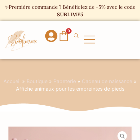
Panneau de gestion des cookies
✨Première commande ? Bénéficiez de -5% avec le code
SUBLIME5
0
Accueil
»
Boutique
»
Papeterie
»
Cadeau de naissance
»
Affiche animaux pour les empreintes de pieds