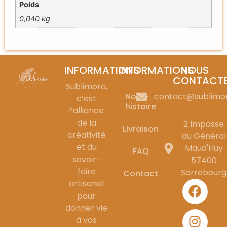
Poids
0,040 kg
INFORMATIONS
INFORMATIONS
NOUS
CONTACT
Sublimora,
Notre
contact@sublimo
c’est
histoire
l’alliance
de la
2 Impasse
Livraison
créativité
du Général
et du
Maud'Huy
FAQ
savoir-
57400
faire
Sarrebourg
Contact
artisanal
pour
donner vie
à vos