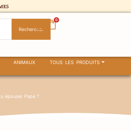
ME5
0
Rechercher
ANIMAUX
TOUS LES PRODUITS
u épouser Papa ?