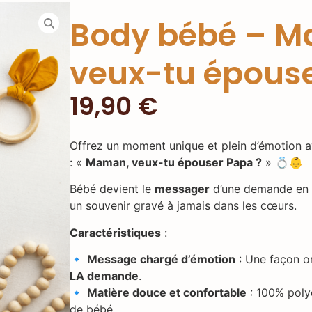
Body bébé – 
veux-tu épouse
19,90
€
Offrez un moment unique et plein d’émotion 
: «
Maman, veux-tu épouser Papa ?
» 💍👶
Bébé devient le
messager
d’une demande en m
un souvenir gravé à jamais dans les cœurs.
Caractéristiques
:
🔹
Message chargé d’émotion
: Une façon or
LA demande
.
🔹
Matière douce et confortable
: 100% polye
de bébé.