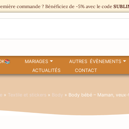
emière commande ? Bénéficiez de -5% avec le code
SUBLI
OK📚
MARIAGES
AUTRES ÉVÈNEMENTS
ACTUALITÉS
CONTACT
e
»
Textile et stickers
»
Body
»
Body bébé – Maman, veux-t