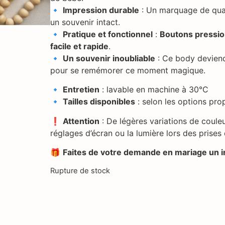
🔹
Impression durable
: Un marquage de qua
un souvenir intact.
🔹
Pratique et fonctionnel
:
Boutons pressi
facile et rapide
.
🔹
Un souvenir inoubliable
: Ce body deviend
pour se remémorer ce moment magique.
🔹
Entretien
: lavable en machine à 30°C
🔹
Tailles disponibles
: selon les options pr
❗
Attention
: De légères variations de coule
réglages d’écran ou la lumière lors des prises
🎁
Faites de votre demande en mariage un in
Rupture de stock