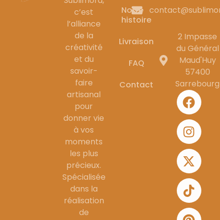
Sublimora,
Notre
contact@sublimo
c’est
histoire
l’alliance
de la
2 Impasse
Livraison
créativité
du Général
et du
Maud'Huy
FAQ
savoir-
57400
faire
Sarrebourg
Contact
artisanal
pour
donner vie
à vos
moments
les plus
précieux.
Spécialisée
dans la
réalisation
de