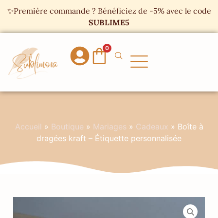
Panneau de gestion des cookies
✨Première commande ? Bénéficiez de -5% avec le code
SUBLIME5
0
Accueil
»
Boutique
»
Mariages
»
Cadeaux
»
Boîte à
dragées kraft – Étiquette personnalisée