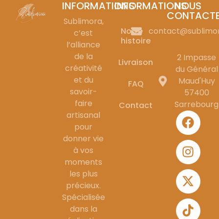
INFORMATIONS
INFORMATIONS
NOUS
CONTACT
Sublimora,
Notre
contact@sublimo
c’est
histoire
l’alliance
de la
2 Impasse
Livraison
créativité
du Général
et du
Maud'Huy
FAQ
savoir-
57400
faire
Sarrebourg
Contact
artisanal
pour
donner vie
à vos
moments
les plus
précieux.
Spécialisée
dans la