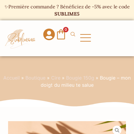
Panneau de gestion des cookies
✨Première commande ? Bénéficiez de -5% avec le code
SUBLIME5
0
Accueil
»
Boutique
»
Cire
»
Bougie 150g
»
Bougie – mon
doigt du milieu te salue