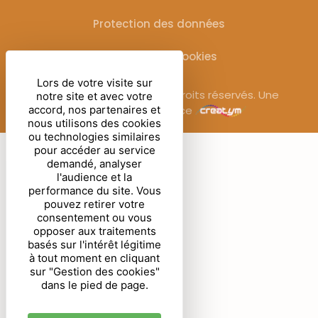
Protection des données
Gestion des cookies
Lors de votre visite sur
© Sublimora – 2025. Tous droits réservés. Une
notre site et avec votre
accord, nos partenaires et
réalisation de l’agence
nous utilisons des cookies
ou technologies similaires
pour accéder au service
demandé, analyser
l'audience et la
performance du site. Vous
pouvez retirer votre
consentement ou vous
opposer aux traitements
basés sur l'intérêt légitime
à tout moment en cliquant
sur "Gestion des cookies"
dans le pied de page.