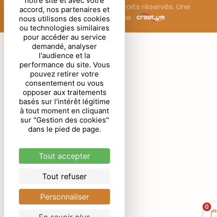
notre site et avec votre
© Sublimora – 2025. Tous droits réservés. Une
accord, nos partenaires et
réalisation de l’agence
nous utilisons des cookies
ou technologies similaires
pour accéder au service
demandé, analyser
l'audience et la
performance du site. Vous
pouvez retirer votre
consentement ou vous
opposer aux traitements
basés sur l'intérêt légitime
à tout moment en cliquant
sur "Gestion des cookies"
dans le pied de page.
Tout accepter
Tout refuser
Personnaliser
0