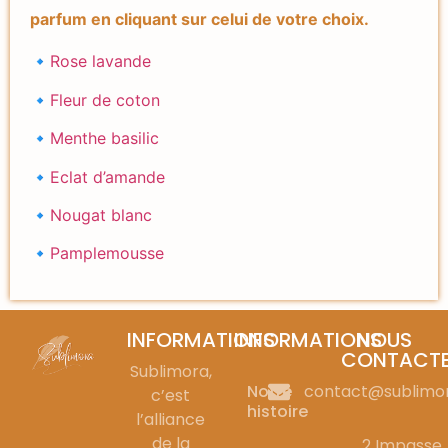
parfum en cliquant sur celui de votre choix.
🔹
Rose lavande
🔹
Fleur de coton
🔹
Menthe basilic
🔹
Eclat d’amande
🔹
Nougat blanc
🔹
Pamplemousse
INFORMATIONS
INFORMATIONS
NOUS
CONTACT
Sublimora,
Notre
contact@sublimo
c’est
histoire
l’alliance
de la
2 Impasse