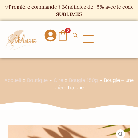
Panneau de gestion des cookies
✨Première commande ? Bénéficiez de -5% avec le code
SUBLIME5
0
Accueil
»
Boutique
»
Cire
»
Bougie 150g
»
Bougie – une
bière fraiche