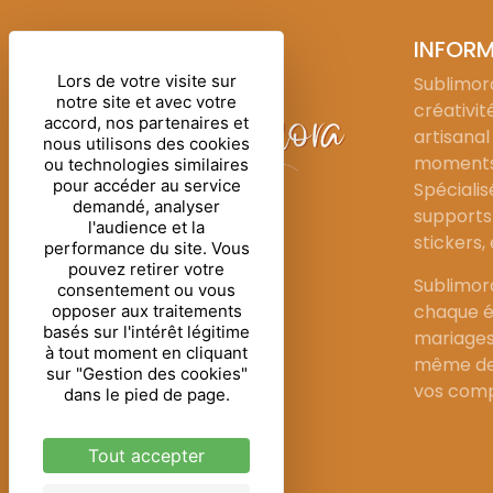
INFOR
Lors de votre visite sur
Sublimora
notre site et avec votre
créativit
accord, nos partenaires et
artisanal
nous utilisons des cookies
moments 
ou technologies similaires
pour accéder au service
Spécialis
demandé, analyser
supports 
l'audience et la
stickers,
performance du site. Vous
pouvez retirer votre
Sublimor
consentement ou vous
chaque é
opposer aux traitements
basés sur l'intérêt légitime
mariages
à tout moment en cliquant
même de 
sur "Gestion des cookies"
vos comp
dans le pied de page.
Tout accepter