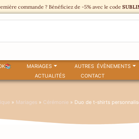
emière commande ? Bénéficiez de -5% avec le code
SUBLI
OK📚
MARIAGES
AUTRES ÉVÈNEMENTS
ACTUALITÉS
CONTACT
ique
»
Mariages
»
Cérémonie
»
Duo de t-shirts personnali