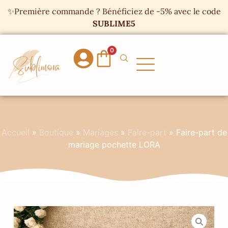
Panneau de gestion des cookies
✨Première commande ? Bénéficiez de -5% avec le code
SUBLIME5
0
Accueil
»
Boutique
»
Mariages
»
Faire-part
»
Faire-part de
mariage pochette LORA