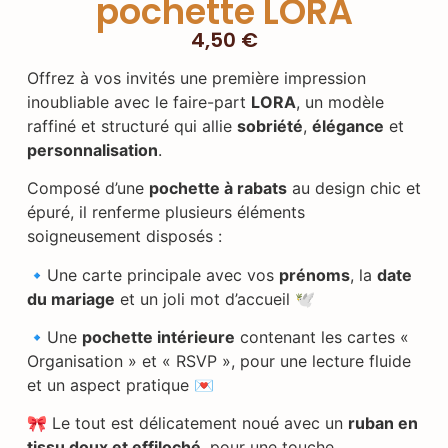
pochette LORA
4,50
€
Offrez à vos invités une première impression
inoubliable avec le faire-part
LORA
, un modèle
raffiné et structuré qui allie
sobriété
,
élégance
et
personnalisation
.
Composé d’une
pochette à rabats
au design chic et
épuré, il renferme plusieurs éléments
soigneusement disposés :
🔹Une carte principale avec vos
prénoms
, la
date
du mariage
et un joli mot d’accueil 🕊️
🔹Une
pochette intérieure
contenant les cartes «
Organisation » et « RSVP », pour une lecture fluide
et un aspect pratique 💌
🎀 Le tout est délicatement noué avec un
ruban en
tissu doux et effiloché
, pour une touche