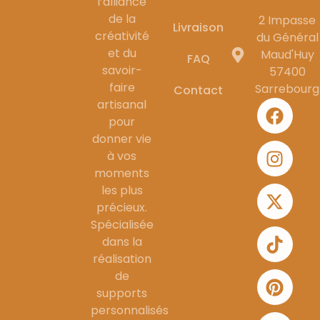
l’alliance
de la
2 Impasse
Livraison
créativité
du Général
et du
Maud'Huy
FAQ
savoir-
57400
faire
Sarrebourg
Contact
artisanal
pour
donner vie
à vos
moments
les plus
précieux.
Spécialisée
dans la
réalisation
de
supports
personnalisés