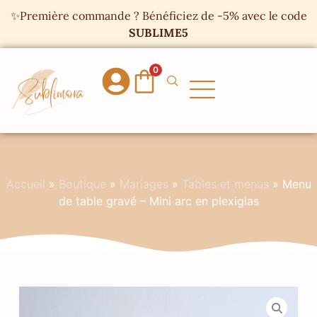
Panneau de gestion des cookies
✨Première commande ? Bénéficiez de -5% avec le code
SUBLIME5
0
Accueil
»
Boutique
»
Mariages
»
Tables et menus
»
Menu
de table gravé – Mini arc en plexiglas