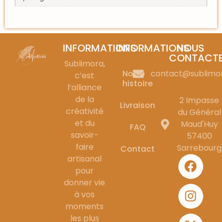
INFORMATIONS
INFORMATIONS
NOUS
CONTACT
Sublimora,
Notre
contact@sublimo
c’est
histoire
l’alliance
de la
2 Impasse
Livraison
créativité
du Général
et du
Maud'Huy
FAQ
savoir-
57400
faire
Sarrebourg
Contact
artisanal
pour
donner vie
à vos
moments
les plus