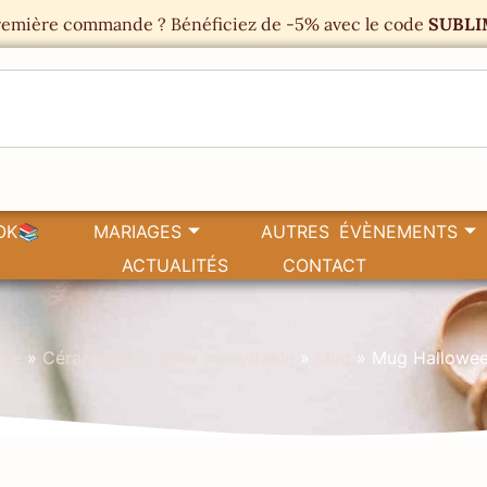
emière commande ? Bénéficiez de -5% avec le code
SUBLI
OK📚
MARIAGES
AUTRES ÉVÈNEMENTS
ACTUALITÉS
CONTACT
que
»
Céramique et acier inoxydable
»
Mug
»
Mug Hallowee