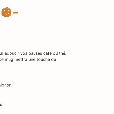
🎃-
ur adoucir vos pauses café ou thé.
 ce mug mettra une touche de
 mignon
es