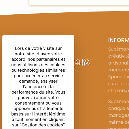
INFOR
Lors de votre visite sur
Sublimora
notre site et avec votre
créativit
accord, nos partenaires et
artisanal
nous utilisons des cookies
moments 
ou technologies similaires
pour accéder au service
Spécialis
demandé, analyser
supports 
l'audience et la
stickers,
performance du site. Vous
pouvez retirer votre
Sublimor
consentement ou vous
chaque é
opposer aux traitements
basés sur l'intérêt légitime
mariages
à tout moment en cliquant
même de 
sur "Gestion des cookies"