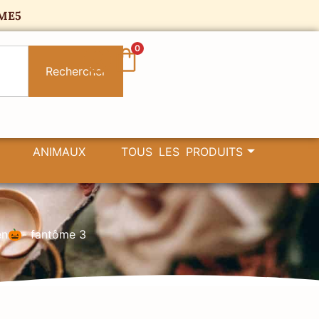
ME5
0
Rechercher
ANIMAUX
TOUS LES PRODUITS
n🎃- fantôme 3