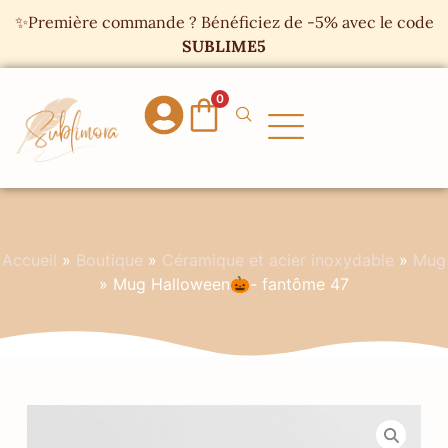
Panneau de gestion des cookies
✨Première commande ? Bénéficiez de -5% avec le code
SUBLIME5
0
Accueil
»
Boutique
»
Céramique et acier inoxydable
»
Mug
»
Mug Halloween🎃- fantôme 47