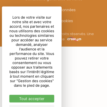
Protection des données
Lors de votre visite sur
Gestion des cookies
notre site et avec votre
accord, nos partenaires et
nous utilisons des cookies
© Sublimora – 2025. Tous droits réservés. Une
ou technologies similaires
réalisation de l’agence
pour accéder au service
demandé, analyser
l'audience et la
performance du site. Vous
pouvez retirer votre
consentement ou vous
opposer aux traitements
basés sur l'intérêt légitime
à tout moment en cliquant
sur "Gestion des cookies"
dans le pied de page.
Tout accepter