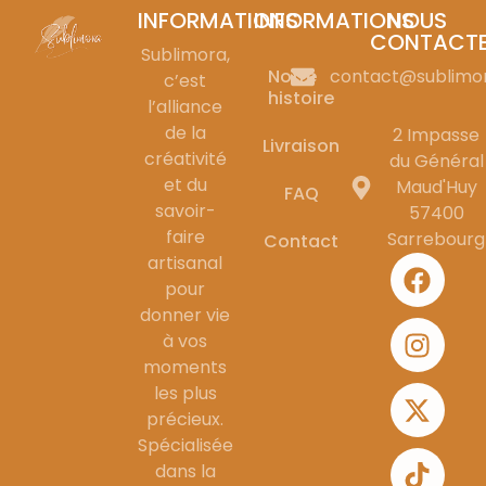
INFORMATIONS
INFORMATIONS
NOUS
CONTACT
Sublimora,
Notre
contact@sublimo
c’est
histoire
l’alliance
de la
2 Impasse
Livraison
créativité
du Général
et du
Maud'Huy
FAQ
savoir-
57400
faire
Sarrebourg
Contact
artisanal
pour
donner vie
à vos
moments
les plus
précieux.
Spécialisée
dans la