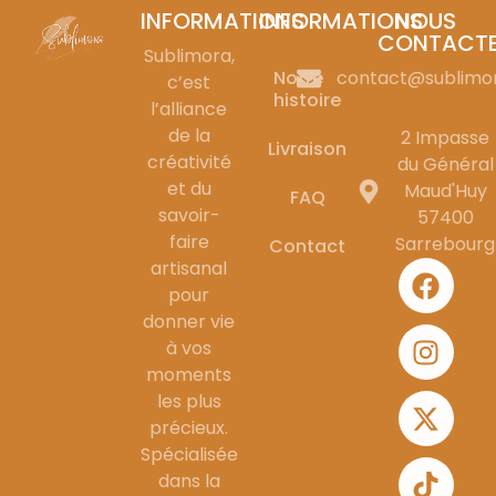
INFORMATIONS
INFORMATIONS
NOUS
CONTACT
Sublimora,
Notre
contact@sublimo
c’est
histoire
l’alliance
de la
2 Impasse
Livraison
créativité
du Général
et du
Maud'Huy
FAQ
savoir-
57400
faire
Sarrebourg
Contact
artisanal
pour
donner vie
à vos
moments
les plus
précieux.
Spécialisée
dans la