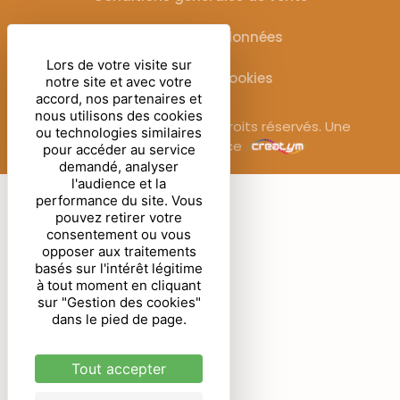
Protection des données
Lors de votre visite sur
Gestion des cookies
notre site et avec votre
accord, nos partenaires et
nous utilisons des cookies
© Sublimora – 2025. Tous droits réservés. Une
ou technologies similaires
réalisation de l’agence
pour accéder au service
demandé, analyser
l'audience et la
performance du site. Vous
pouvez retirer votre
consentement ou vous
opposer aux traitements
basés sur l'intérêt légitime
à tout moment en cliquant
sur "Gestion des cookies"
dans le pied de page.
Tout accepter