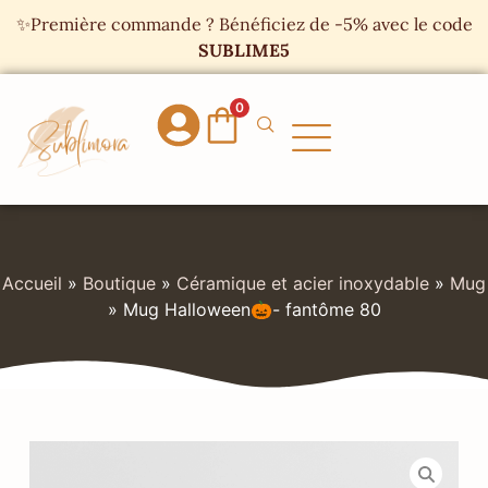
Panneau de gestion des cookies
✨Première commande ? Bénéficiez de -5% avec le code
SUBLIME5
0
Accueil
»
Boutique
»
Céramique et acier inoxydable
»
Mug
»
Mug Halloween🎃- fantôme 80