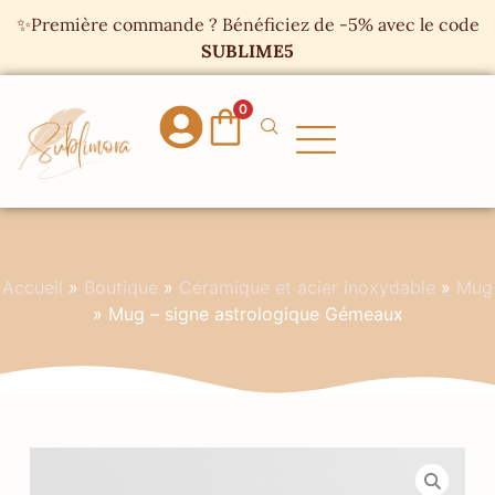
Panneau de gestion des cookies
✨Première commande ? Bénéficiez de -5% avec le code
SUBLIME5
0
Accueil
»
Boutique
»
Céramique et acier inoxydable
»
Mug
»
Mug – signe astrologique Gémeaux