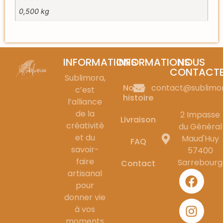
0,500 kg
INFORMATIONS
INFORMATIONS
NOUS
CONTACT
Sublimora,
Notre
contact@sublimo
c’est
histoire
l’alliance
de la
2 Impasse
Livraison
créativité
du Général
et du
Maud'Huy
FAQ
savoir-
57400
faire
Sarrebourg
Contact
artisanal
pour
donner vie
à vos
moments