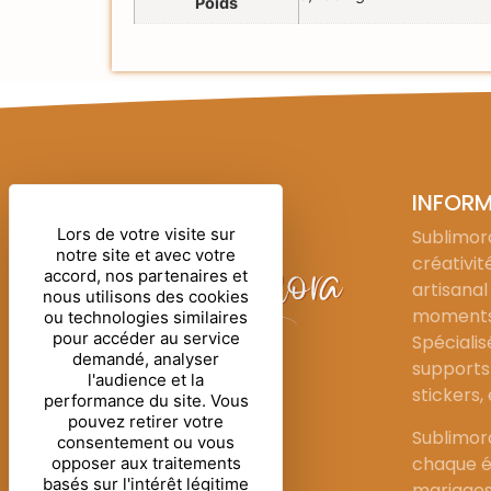
Poids
INFOR
Lors de votre visite sur
Sublimora
notre site et avec votre
créativit
accord, nos partenaires et
artisanal
nous utilisons des cookies
moments 
ou technologies similaires
pour accéder au service
Spécialis
demandé, analyser
supports 
l'audience et la
stickers,
performance du site. Vous
pouvez retirer votre
Sublimor
consentement ou vous
chaque é
opposer aux traitements
basés sur l'intérêt légitime
mariages