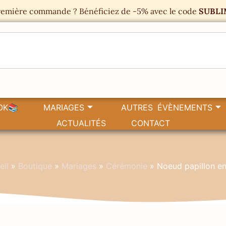
emière commande ? Bénéficiez de -5% avec le code
SUBLI
OK📚
MARIAGES
AUTRES ÉVÈNEMENTS
ACTUALITÉS
CONTACT
eil
»
Boutique
»
Mariages
»
Cérémonie
»
Noeud papillon en