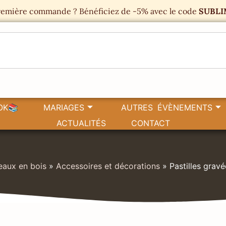
emière commande ? Bénéficiez de -5% avec le code
SUBLI
OK📚
MARIAGES
AUTRES ÉVÈNEMENTS
ACTUALITÉS
CONTACT
aux en bois
»
Accessoires et décorations
»
Pastilles gravé