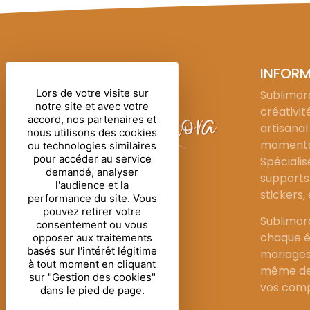
INFOR
Lors de votre visite sur
Sublimora
notre site et avec votre
créativit
accord, nos partenaires et
artisanal
nous utilisons des cookies
moments 
ou technologies similaires
pour accéder au service
Spécialis
demandé, analyser
supports 
l'audience et la
stickers,
performance du site. Vous
pouvez retirer votre
Sublimor
consentement ou vous
chaque é
opposer aux traitements
basés sur l'intérêt légitime
mariages
à tout moment en cliquant
même de 
sur "Gestion des cookies"
vos comp
dans le pied de page.