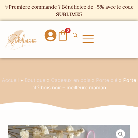
Panneau de gestion des cookies
✨Première commande ? Bénéficiez de -5% avec le code
SUBLIME5
0
Accueil
»
Boutique
»
Cadeaux en bois
»
Porte clé
»
Porte
clé bois noir – meilleure maman