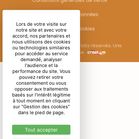
Conditions générales de vente
Protection des données
Lors de votre visite sur
Gestion des cookies
notre site et avec votre
accord, nos partenaires et
nous utilisons des cookies
© Sublimora – 2025. Tous droits réservés. Une
ou technologies similaires
réalisation de l’agence
pour accéder au service
demandé, analyser
l'audience et la
performance du site. Vous
pouvez retirer votre
consentement ou vous
opposer aux traitements
basés sur l'intérêt légitime
à tout moment en cliquant
sur "Gestion des cookies"
dans le pied de page.
Tout accepter