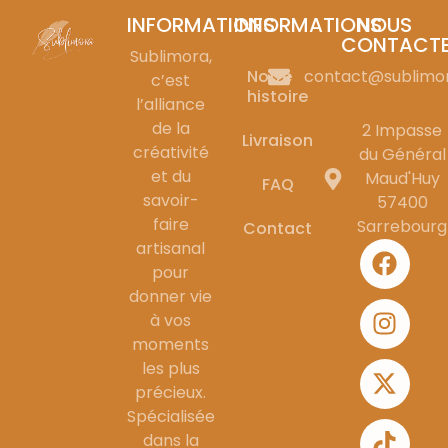
INFORMATIONS
INFORMATIONS
NOUS
CONTACT
Sublimora,
Notre
contact@sublimo
c’est
histoire
l’alliance
de la
2 Impasse
Livraison
créativité
du Général
et du
Maud'Huy
FAQ
savoir-
57400
faire
Sarrebourg
Contact
artisanal
pour
donner vie
à vos
moments
les plus
précieux.
Spécialisée
dans la