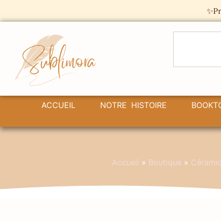
Panneau de gestion des cookies
✨Pr
ACCUEIL
NOTRE HISTOIRE
BOOKT
Accueil
»
Boutique
»
Céramiq