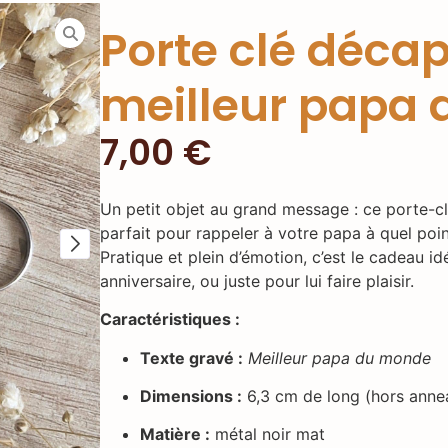
Porte clé déca
meilleur papa
7,00
€
Un petit objet au grand message : ce porte-
parfait pour rappeler à votre papa à quel point
Pratique et plein d’émotion, c’est le cadeau id
anniversaire, ou juste pour lui faire plaisir.
Caractéristiques :
Texte gravé :
Meilleur papa du monde
Dimensions :
6,3 cm de long (hors annea
Matière :
métal noir mat