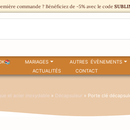
emière commande ? Bénéficiez de -5% avec le code
SUBLI
OK📚
MARIAGES
AUTRES ÉVÈNEMENTS
ACTUALITÉS
CONTACT
ue et acier inoxydable
»
Décapsuleur
»
Porte clé décapsul