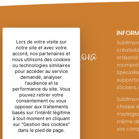
INFOR
Lors de votre visite sur
Sublimora
notre site et avec votre
créativit
accord, nos partenaires et
artisanal
nous utilisons des cookies
moments 
ou technologies similaires
pour accéder au service
Spécialis
demandé, analyser
supports 
l'audience et la
stickers,
performance du site. Vous
pouvez retirer votre
Sublimor
consentement ou vous
chaque é
opposer aux traitements
basés sur l'intérêt légitime
mariages
à tout moment en cliquant
même de 
sur "Gestion des cookies"
vos comp
dans le pied de page.