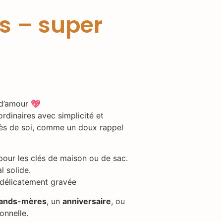
is – super
 d’amour 💖
rdinaires avec simplicité et
près de soi, comme un doux rappel
 pour les clés de maison ou de sac.
l solide.
 délicatement gravée
grands-mères
, un
anniversaire
, ou
ionnelle.