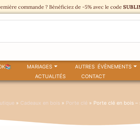
emière commande ? Bénéficiez de -5% avec le code
SUBLI
OK📚
MARIAGES
AUTRES ÉVÈNEMENTS
ACTUALITÉS
CONTACT
utique
»
Cadeaux en bois
»
Porte clé
»
Porte clé en bois –