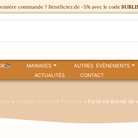
emière commande ? Bénéficiez de -5% avec le code
SUBLI
OK📚
MARIAGES
AUTRES ÉVÈNEMENTS
ACTUALITÉS
CONTACT
ique
»
Cadeaux en bois
»
Porte clé
»
Porte clé éternel de 