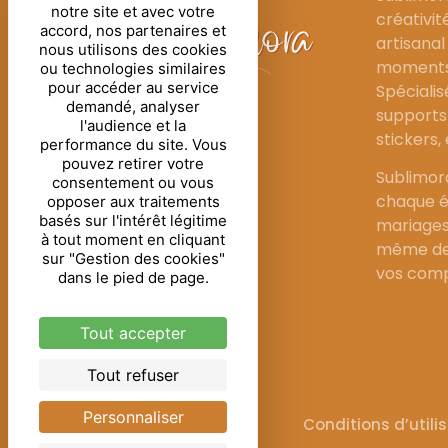
notre site et avec votre
créativit
accord, nos partenaires et
artisanal
nous utilisons des cookies
moments 
ou technologies similaires
pour accéder au service
Spécialis
demandé, analyser
supports 
l'audience et la
stickers,
performance du site. Vous
pouvez retirer votre
Sublimor
consentement ou vous
chaque é
opposer aux traitements
basés sur l'intérêt légitime
mariages
à tout moment en cliquant
même de 
sur "Gestion des cookies"
vos comp
dans le pied de page.
Tout accepter
Tout refuser
Personnaliser
Mentions légales
Conditions d’utili