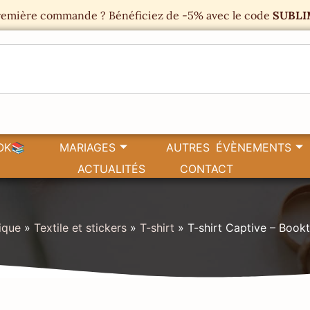
emière commande ? Bénéficiez de -5% avec le code
SUBLI
OK📚
MARIAGES
AUTRES ÉVÈNEMENTS
ACTUALITÉS
CONTACT
ique
»
Textile et stickers
»
T-shirt
»
T-shirt Captive – Book