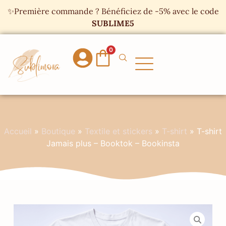
Panneau de gestion des cookies
✨Première commande ? Bénéficiez de -5% avec le code
SUBLIME5
0
Accueil
»
Boutique
»
Textile et stickers
»
T-shirt
»
T-shirt
Jamais plus – Booktok – Bookinsta