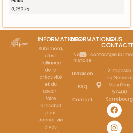
Poids
0,250 kg
INFORMATIONS
INFORMATIONS
NOUS
CONTACT
Sublimora,
Notre
contact@sublimo
c’est
histoire
l’alliance
de la
2 Impasse
Livraison
créativité
du Général
et du
Maud'Huy
FAQ
savoir-
57400
faire
Sarrebourg
Contact
artisanal
pour
donner vie
à vos