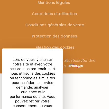
Mentions légales
Conditions d’utilisation
Conditions générales de vente
Protection des données
Gestion des cookies
Lors de votre visite sur
© Sublimora – 2025. Tous droits réservés. Une
notre site et avec votre
réalisation de l’agence
accord, nos partenaires et
nous utilisons des cookies
ou technologies similaires
pour accéder au service
demandé, analyser
l'audience et la
performance du site. Vous
pouvez retirer votre
consentement ou vous