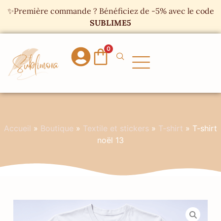
Panneau de gestion des cookies
✨Première commande ? Bénéficiez de -5% avec le code
SUBLIME5
0
Accueil
»
Boutique
»
Textile et stickers
»
T-shirt
»
T-shirt
noël 13