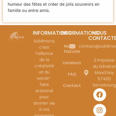
humeur des fêtes et créer de jolis souvenirs en
famille ou entre amis.
INFORMATIONS
INFORMATIONS
NOUS
CONTACT
Sublimora,
Notre
contact@sublimo
c’est
histoire
l’alliance
de la
2 Impasse
Livraison
créativité
du Général
et du
Maud'Huy
FAQ
savoir-
57400
faire
Sarrebourg
Contact
artisanal
pour
donner vie
à vos
moments