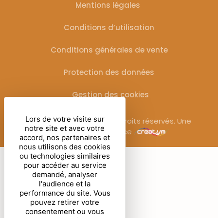
Mentions légales
Conditions d’utilisation
Conditions générales de vente
Protection des données
Gestion des cookies
Lors de votre visite sur
© Sublimora – 2025. Tous droits réservés. Une
notre site et avec votre
réalisation de l’agence
accord, nos partenaires et
nous utilisons des cookies
ou technologies similaires
pour accéder au service
demandé, analyser
l'audience et la
performance du site. Vous
pouvez retirer votre
consentement ou vous