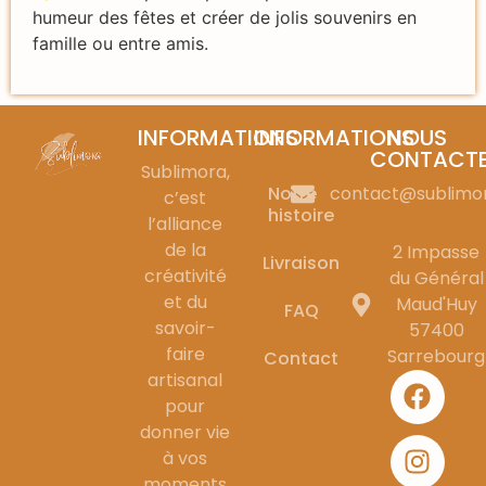
humeur des fêtes et créer de jolis souvenirs en
famille ou entre amis.
INFORMATIONS
INFORMATIONS
NOUS
CONTACT
Sublimora,
Notre
contact@sublimo
c’est
histoire
l’alliance
de la
2 Impasse
Livraison
créativité
du Général
et du
Maud'Huy
FAQ
savoir-
57400
faire
Sarrebourg
Contact
artisanal
pour
donner vie
à vos
moments