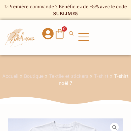
Panneau de gestion des cookies
✨Première commande ? Bénéficiez de -5% avec le code
SUBLIME5
0
Accueil
»
Boutique
»
Textile et stickers
»
T-shirt
»
T-shirt
noël 7