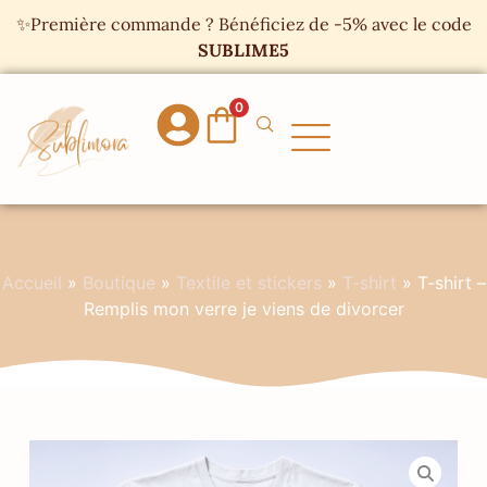
Panneau de gestion des cookies
✨Première commande ? Bénéficiez de -5% avec le code
SUBLIME5
0
Accueil
»
Boutique
»
Textile et stickers
»
T-shirt
»
T-shirt –
Remplis mon verre je viens de divorcer