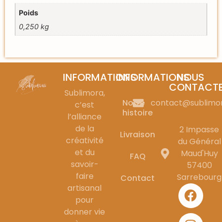
Poids
0,250 kg
INFORMATIONS
INFORMATIONS
NOUS
CONTACT
Sublimora,
Notre
contact@sublimo
c’est
histoire
l’alliance
de la
2 Impasse
Livraison
créativité
du Général
et du
Maud'Huy
FAQ
savoir-
57400
faire
Sarrebourg
Contact
artisanal
pour
donner vie