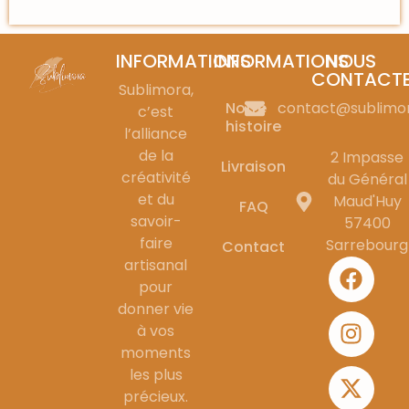
INFORMATIONS
INFORMATIONS
NOUS
CONTACT
Sublimora,
Notre
contact@sublimo
c’est
histoire
l’alliance
de la
2 Impasse
Livraison
créativité
du Général
et du
Maud'Huy
FAQ
savoir-
57400
faire
Sarrebourg
Contact
artisanal
pour
donner vie
à vos
moments
les plus
précieux.