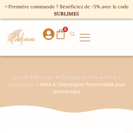
Panneau de gestion des cookies
✨Première commande ? Bénéficiez de -5% avec le code
SUBLIME5
0
Accueil
»
Boutique
»
Plexiglas et verre
»
Verre à
champagne
»
Verre à Champagne Personnalisé pour
Anniversaire