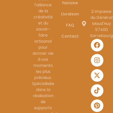
histoire
l’alliance
de la
2 Impasse
Livraison
créativité
du Général
et du
Maud'Huy
FAQ
savoir-
57400
faire
Sarrebourg
Contact
artisanal
pour
donner vie
à vos
moments
les plus
précieux.
Spécialisée
dans la
réalisation
de
supports