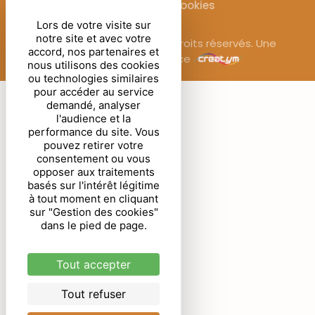
Gestion des cookies
Lors de votre visite sur
notre site et avec votre
© Sublimora – 2025. Tous droits réservés. Une
accord, nos partenaires et
réalisation de l’agence
nous utilisons des cookies
ou technologies similaires
pour accéder au service
demandé, analyser
l'audience et la
performance du site. Vous
pouvez retirer votre
consentement ou vous
opposer aux traitements
basés sur l'intérêt légitime
à tout moment en cliquant
sur "Gestion des cookies"
dans le pied de page.
Tout accepter
Tout refuser