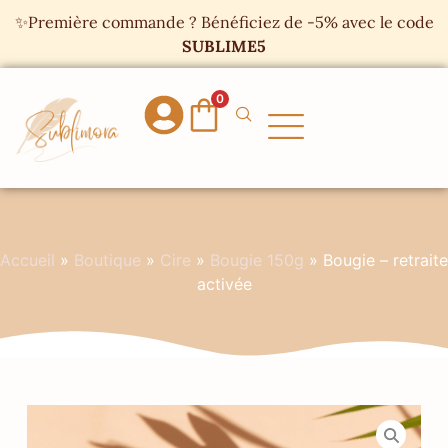
Panneau de gestion des cookies
✨Première commande ? Bénéficiez de -5% avec le code
SUBLIME5
0
Accueil
»
Boutique
»
Cire
»
Bougie 150g
»
Bougie – retraite
activée