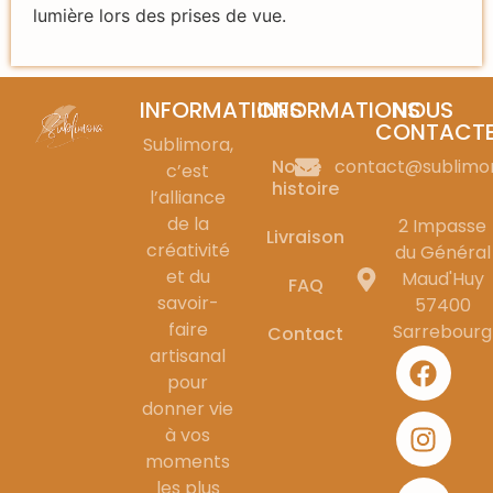
lumière lors des prises de vue.
INFORMATIONS
INFORMATIONS
NOUS
CONTACT
Sublimora,
Notre
contact@sublimo
c’est
histoire
l’alliance
de la
2 Impasse
Livraison
créativité
du Général
et du
Maud'Huy
FAQ
savoir-
57400
faire
Sarrebourg
Contact
artisanal
pour
donner vie
à vos
moments
les plus