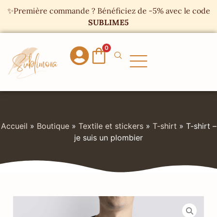
Panneau de gestion des cookies
✨Première commande ? Bénéficiez de -5% avec le code
SUBLIME5
0
Accueil
»
Boutique
»
Textile et stickers
»
T-shirt
»
T-shirt –
je suis un plombier