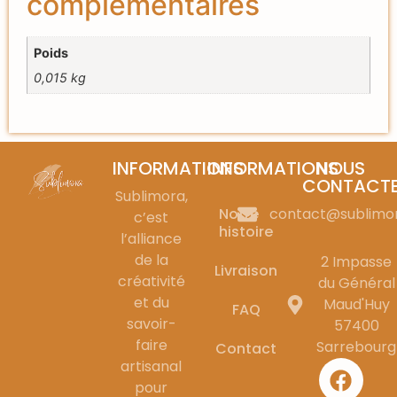
complémentaires
Poids
0,015 kg
INFORMATIONS
INFORMATIONS
NOUS
CONTACT
Sublimora,
Notre
contact@sublimo
c’est
histoire
l’alliance
de la
2 Impasse
Livraison
créativité
du Général
et du
Maud'Huy
FAQ
savoir-
57400
faire
Sarrebourg
Contact
artisanal
pour