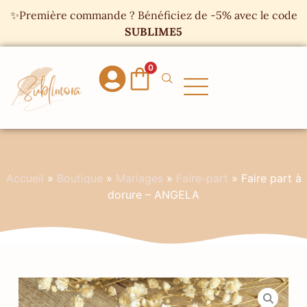
Panneau de gestion des cookies
✨Première commande ? Bénéficiez de -5% avec le code
SUBLIME5
0
Accueil
»
Boutique
»
Mariages
»
Faire-part
»
Faire part à
dorure – ANGELA