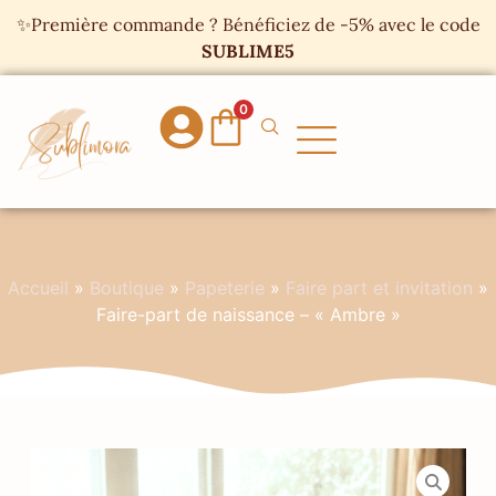
Panneau de gestion des cookies
✨Première commande ? Bénéficiez de -5% avec le code
SUBLIME5
0
Accueil
»
Boutique
»
Papeterie
»
Faire part et invitation
»
Faire-part de naissance – « Ambre »