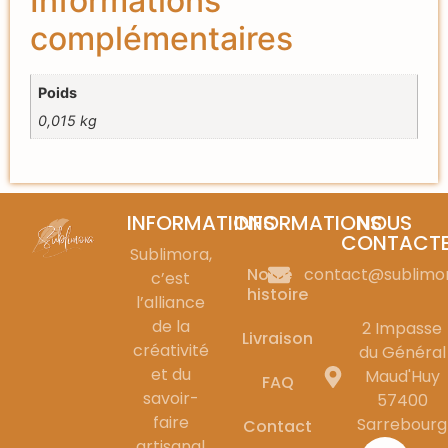
Informations
complémentaires
Poids
0,015 kg
INFORMATIONS
INFORMATIONS
NOUS
CONTACT
Sublimora,
Notre
contact@sublimo
c’est
histoire
l’alliance
de la
2 Impasse
Livraison
créativité
du Général
et du
Maud'Huy
FAQ
savoir-
57400
faire
Sarrebourg
Contact
artisanal