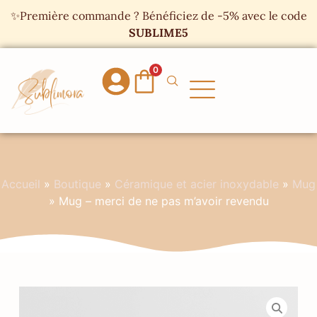
Panneau de gestion des cookies
✨Première commande ? Bénéficiez de -5% avec le code
SUBLIME5
0
Accueil
»
Boutique
»
Céramique et acier inoxydable
»
Mug
»
Mug – merci de ne pas m’avoir revendu