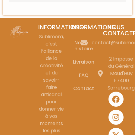
INFORMATIONS
INFORMATIONS
NOUS
CONTACT
Sublimora,
Notre
contact@sublimo
c’est
histoire
l’alliance
de la
2 Impasse
Livraison
créativité
du Général
et du
Maud'Huy
FAQ
savoir-
57400
faire
Sarrebourg
Contact
artisanal
pour
donner vie
à vos
moments
les plus