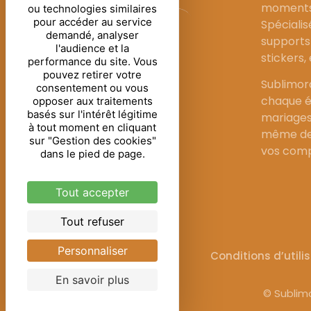
moments 
ou technologies similaires
pour accéder au service
Spécialis
demandé, analyser
supports 
l'audience et la
stickers,
performance du site. Vous
pouvez retirer votre
Sublimor
consentement ou vous
chaque é
opposer aux traitements
basés sur l'intérêt légitime
mariages
à tout moment en cliquant
même de 
sur "Gestion des cookies"
vos comp
dans le pied de page.
Tout accepter
Tout refuser
Personnaliser
Mentions légales
Conditions d’utili
En savoir plus
© Sublimo