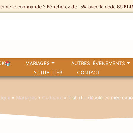
emière commande ? Bénéficiez de -5% avec le code
SUBLI
OK📚
MARIAGES
AUTRES ÉVÈNEMENTS
ACTUALITÉS
CONTACT
tique
»
Mariages
»
Cadeaux
»
T-shirt – désolé ce mec cano