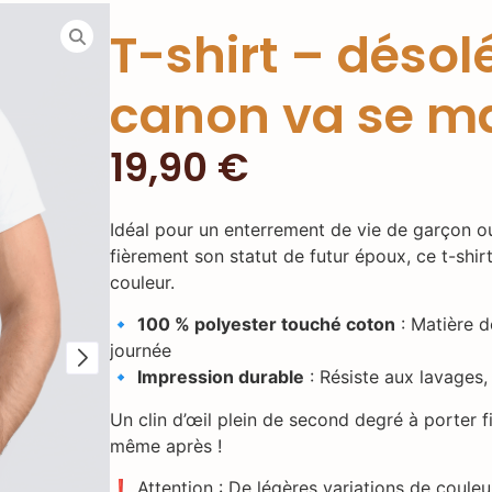
T-shirt – déso
canon va se ma
19,90
€
Idéal pour un enterrement de vie de garçon o
fièrement son statut de futur époux, ce t-shirt
couleur.
🔹
100 % polyester touché coton
: Matière d
journée
🔹
Impression durable
: Résiste aux lavages,
Un clin d’œil plein de second degré à porter 
même après !
❗ Attention : De légères variations de couleu