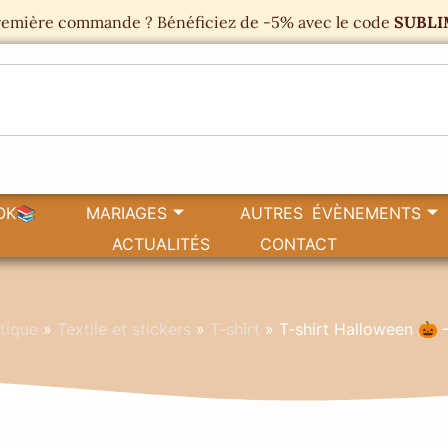
emière commande ? Bénéficiez de -5% avec le code
SUBLI
OK📚
MARIAGES
AUTRES ÉVÈNEMENTS
ACTUALITÉS
CONTACT
tique
»
Textile et stickers
»
T-shirt
»
T-shirt Halloween 🎃 