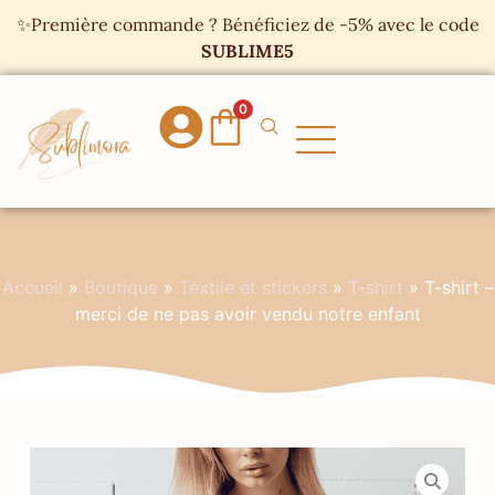
Panneau de gestion des cookies
✨Première commande ? Bénéficiez de -5% avec le code
SUBLIME5
0
Accueil
»
Boutique
»
Textile et stickers
»
T-shirt
»
T-shirt –
merci de ne pas avoir vendu notre enfant