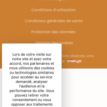
Conditions d’utilisation
Conditions générales de vente
Protection des données
Gestion des cookies
Lors de votre visite sur
© Sublimora – 2025. Tous droits réservés. Une
notre site et avec votre
réalisation de l’agence
accord, nos partenaires et
nous utilisons des cookies
ou technologies similaires
pour accéder au service
demandé, analyser
l'audience et la
performance du site. Vous
pouvez retirer votre
consentement ou vous
opposer aux traitements