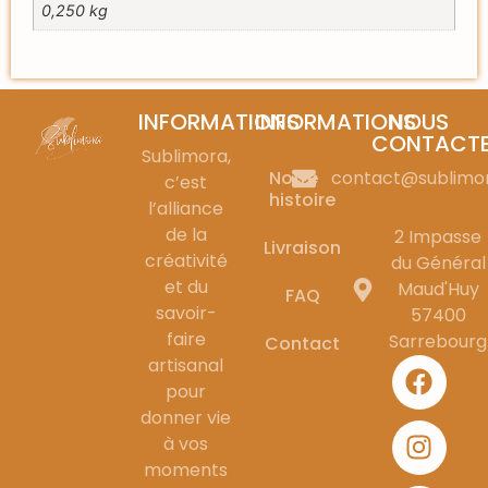
0,250 kg
INFORMATIONS
INFORMATIONS
NOUS
CONTACT
Sublimora,
Notre
contact@sublimo
c’est
histoire
l’alliance
de la
2 Impasse
Livraison
créativité
du Général
et du
Maud'Huy
FAQ
savoir-
57400
faire
Sarrebourg
Contact
artisanal
pour
donner vie
à vos
moments