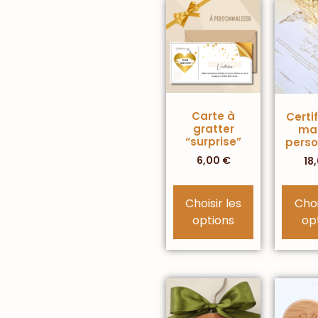
Carte à
Certi
gratter
ma
“surprise”
perso
6,00
€
18
Choisir les
Choi
options
op