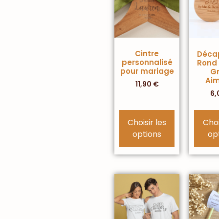
Cintre
Déca
personnalisé
Rond 
pour mariage
G
Ai
11,90
€
6,
Choisir les
Choi
options
op