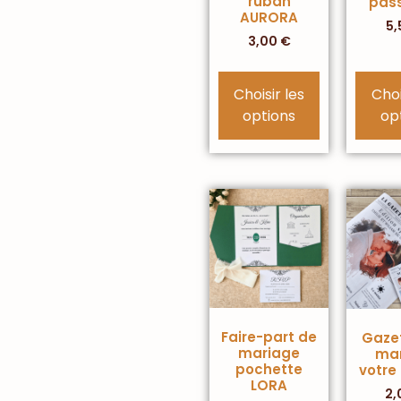
ruban
pas
AURORA
5,
3,00
€
Choisir les
Choi
options
op
Faire-part de
Gaze
mariage
mar
pochette
votre 
LORA
2,