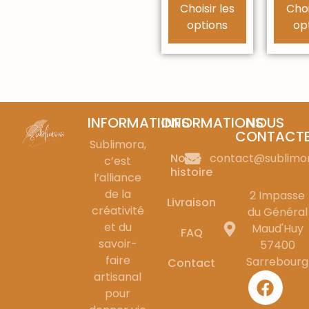
Choisir les
Choi
options
op
INFORMATIONS
INFORMATIONS
NOUS
CONTACT
Sublimora,
Notre
contact@sublimo
c’est
histoire
l’alliance
de la
2 Impasse
Livraison
créativité
du Général
et du
Maud'Huy
FAQ
savoir-
57400
faire
Sarrebourg
Contact
artisanal
pour