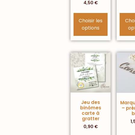
4,50
€
Choisir les
Choi
options
op
Jeu des
Marqu
binômes
– pr
carte à
b
gratter
1,
0,90
€