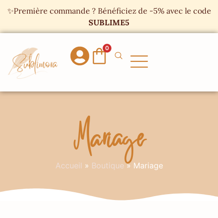
Panneau de gestion des cookies
✨Première commande ? Bénéficiez de -5% avec le code
SUBLIME5
0
Mariage
Accueil
»
Boutique
»
Mariage