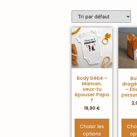
Body bébé –
Bo
Maman,
dragé
veux-tu
– Ét
épouser Papa
perso
?
2,
19,90
€
Choisir les
Choi
options
op