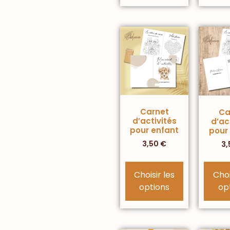
Carnet
Ca
d’activités
d’ac
pour enfant
pour
3,50
€
3,
Choisir les
Choi
options
op