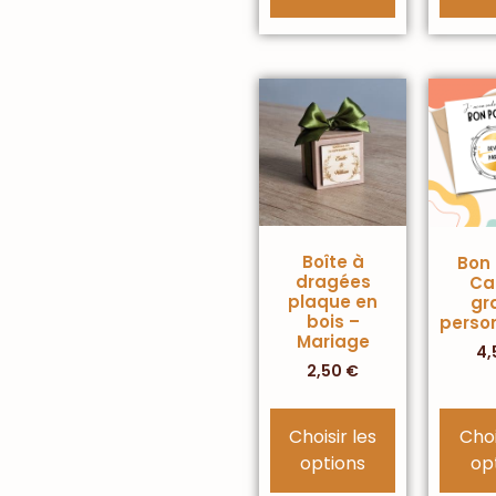
Boîte à
Bon
dragées
Ca
plaque en
gr
bois –
perso
Mariage
4,
2,50
€
Choisir les
Choi
options
op