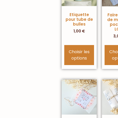
Etiquette
Faire
pour tube de
de m
bulles
poc
L
1,00
€
3,
Choisir les
Choi
options
op