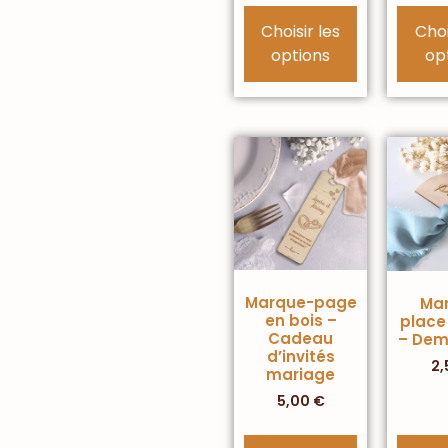
Choisir les
Choi
options
op
Marque-page
Ma
en bois –
place
Cadeau
– Dem
d’invités
2,
mariage
5,00
€