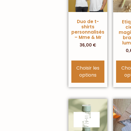
Duo de t-
Eti
shirts
ci
personnalisés
magi
– Mme & Mr
bra
lum
36,00
€
0,
Choisir les
Choi
options
op